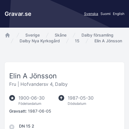
Gravar.se
Svenska
Suomi
English
Sverige
Skåne
Dalby församling
app.Start
Dalby Nya Kyrkogård
15
Elin A Jönsson
Elin A Jönsson
Fru |
Hofvandersv 4, Dalby
1900-06-30
1987-05-30
Födelsedatum
Dödsdatum
Gravsatt:
1987-06-05
DN 15 2