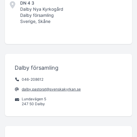
DN 4 3
Dalby Nya Kyrkogård
Dalby församling
Sverige, Skåne
Dalby församling
046-208612
dalby.pastorat@svenskakyrkan.se
Lundavägen 5
247 50 Dalby