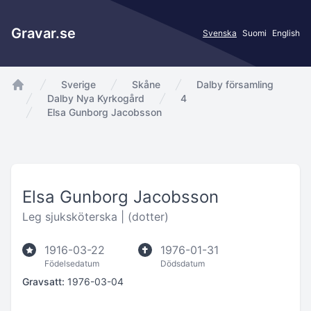
Gravar.se
Svenska
Suomi
English
Sverige
Skåne
Dalby församling
app.Start
Dalby Nya Kyrkogård
4
Elsa Gunborg Jacobsson
Elsa Gunborg Jacobsson
Leg sjuksköterska |
(dotter)
1916-03-22
1976-01-31
Födelsedatum
Dödsdatum
Gravsatt:
1976-03-04