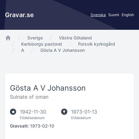
Gravar.se
Svenska
Suomi
English
Sverige
Västra Götaland
app.Start
Karlsborgs pastorat
Forsvik kyrkogård
A
Gösta A V Johansson
Gösta A V Johansson
Sulnate of oman
1942-11-30
1973-01-13
Födelsedatum
Dödsdatum
Gravsatt:
1973-02-10