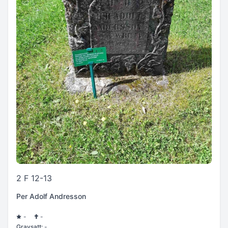
2 F 12-13
Per Adolf Andresson
-
-
Gravsatt:
-