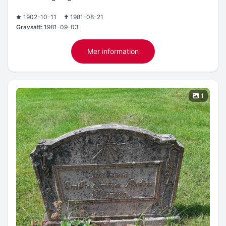
1902-10-11
1981-08-21
Gravsatt:
1981-09-03
Mer information
1