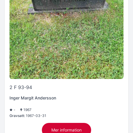
2 F 93-94
Inger Margit Andersson
-
1967
Gravsatt:
1967-03-31
Mer information