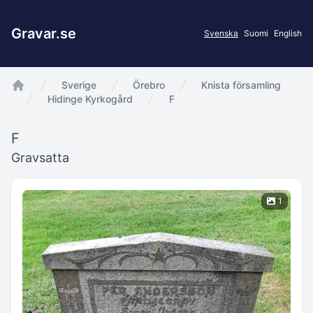
Gravar.se
Svenska
Suomi
English
Sverige
Örebro
Knista församling
app.Start
Hidinge Kyrkogård
F
F
Gravsatta
1