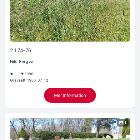
2 I 74-76
Nils Bergvall
-
1986
Gravsatt:
1986-07-12
Mer information
1