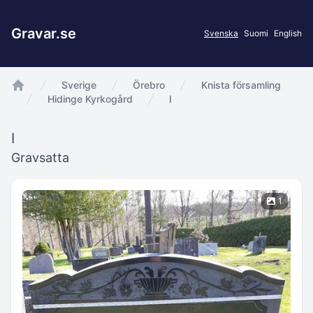
Gravar.se
Svenska
Suomi
English
Sverige
Örebro
Knista församling
app.Start
Hidinge Kyrkogård
I
I
Gravsatta
1