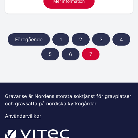
Mer information
Föregående
1
2
3
4
5
6
7
Gravar.se är Nordens största söktjänst för gravplatser
och gravsatta på nordiska kyrkogårdar.
Användarvillkor