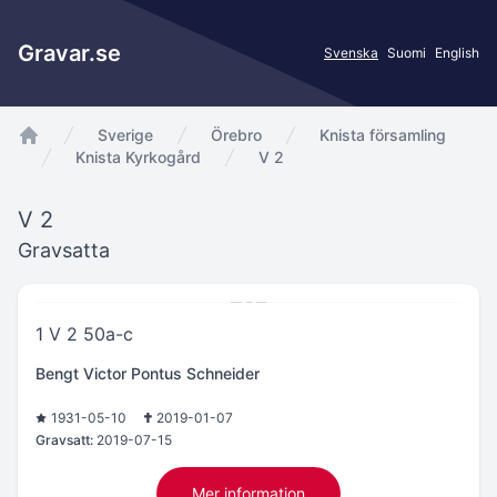
Gravar.se
Svenska
Suomi
English
Sverige
Örebro
Knista församling
app.Start
Knista Kyrkogård
V 2
V 2
Gravsatta
1 V 2 50a-c
Bengt Victor Pontus Schneider
1931-05-10
2019-01-07
Gravsatt:
2019-07-15
Mer information