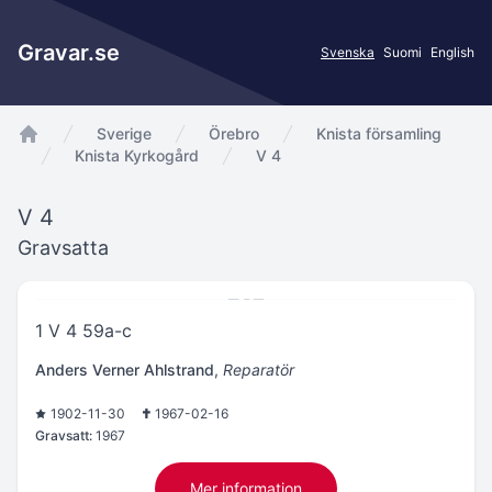
Gravar.se
Svenska
Suomi
English
Sverige
Örebro
Knista församling
app.Start
Knista Kyrkogård
V 4
V 4
Gravsatta
1 V 4 59a-c
Anders Verner Ahlstrand
,
Reparatör
1902-11-30
1967-02-16
Gravsatt:
1967
Mer information