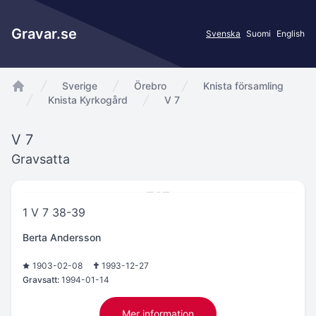
Gravar.se
Svenska
Suomi
English
Sverige
Örebro
Knista församling
app.Start
Knista Kyrkogård
V 7
V 7
Gravsatta
1 V 7 38-39
Berta Andersson
1903-02-08
1993-12-27
Gravsatt:
1994-01-14
Mer information