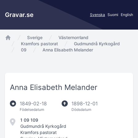
Gravar.se
Svenska
Suomi
English
Sverige
Västernorrland
app.Start
Kramfors pastorat
Gudmundrå Kyrkogård
09
Anna Elisabeth Melander
Anna Elisabeth Melander
1849-02-18
1898-12-01
Födelsedatum
Dödsdatum
1 09 109
Gudmundrå Kyrkogård
Kramfors pastorat