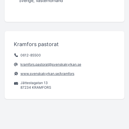
Sverige, Västernorrland
Kramfors pastorat
0612-85500
kramfors.pastorat@svenskakyrkan.se
www.svenskakyrkan.se/kramfors
Jättestagatan 13
87234 KRAMFORS