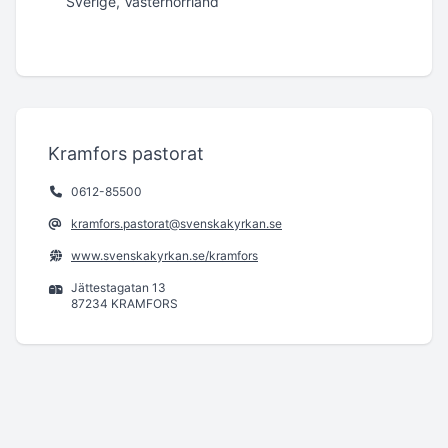
Sverige, Västernorrland
Kramfors pastorat
0612-85500
kramfors.pastorat@svenskakyrkan.se
www.svenskakyrkan.se/kramfors
Jättestagatan 13
87234 KRAMFORS