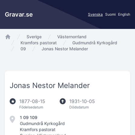
Gravar.se
Svenska
Suomi
English
Sverige
Västernorrland
app.Start
Kramfors pastorat
Gudmundrå Kyrkogård
09
Jonas Nestor Melander
Jonas Nestor Melander
1877-08-15
1931-10-05
Födelsedatum
Dödsdatum
1 09 109
Gudmundrå Kyrkogård
Kramfors pastorat