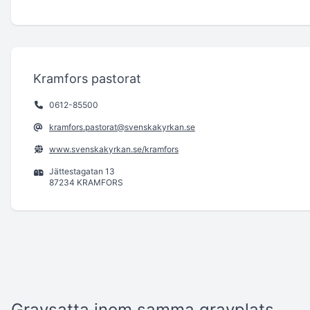
Kramfors pastorat
0612-85500
kramfors.pastorat@svenskakyrkan.se
www.svenskakyrkan.se/kramfors
Jättestagatan 13
87234 KRAMFORS
Gravsatta inom samma gravplats