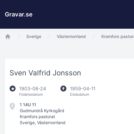
Gravar.se
Sverige
Västernorrland
Kramfors pastor
app.Start
Sven Valfrid Jonsson
1903-08-24
1959-04-11
Födelsedatum
Dödsdatum
1 14U 11
Gudmundrå Kyrkogård
Kramfors pastorat
Sverige, Västernorrland