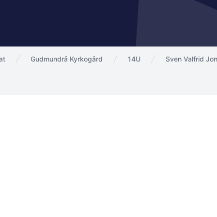
at
Gudmundrå Kyrkogård
14U
Sven Valfrid Jo