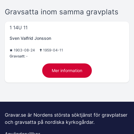
Gravsatta inom samma gravplats
1 14U 11
Sven Valfrid Jonsson
1903-08-24
1959-04-11
Gravsatt:
-
Mer information
Gravar.se är Nordens största söktjänst för gravplatser
och gravsatta på nordiska kyrkogårdar.