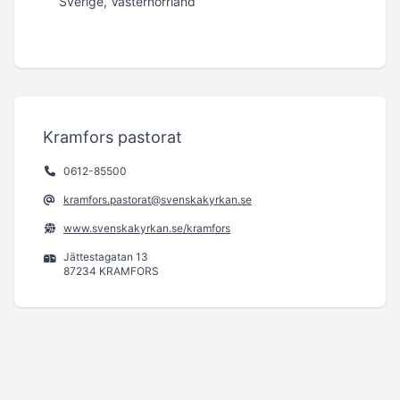
Sverige, Västernorrland
Kramfors pastorat
0612-85500
kramfors.pastorat@svenskakyrkan.se
www.svenskakyrkan.se/kramfors
Jättestagatan 13
87234 KRAMFORS