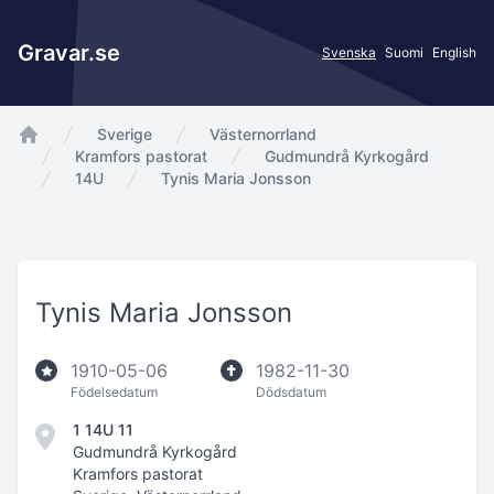
Gravar.se
Svenska
Suomi
English
Sverige
Västernorrland
app.Start
Kramfors pastorat
Gudmundrå Kyrkogård
14U
Tynis Maria Jonsson
Tynis Maria Jonsson
1910-05-06
1982-11-30
Födelsedatum
Dödsdatum
1 14U 11
Gudmundrå Kyrkogård
Kramfors pastorat