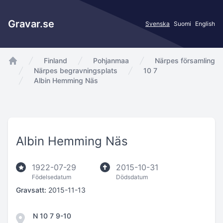
Gravar.se
Svenska
Suomi
English
Finland
Pohjanmaa
Närpes församling
app.Start
Närpes begravningsplats
10 7
Albin Hemming Näs
Albin Hemming Näs
1922-07-29
2015-10-31
Födelsedatum
Dödsdatum
Gravsatt:
2015-11-13
N 10 7 9-10