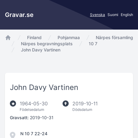
Gravar.se
Svenska
Suomi
English
Finland
Pohjanmaa
Närpes församling
app.Start
Närpes begravningsplats
10 7
John Davy Vartinen
John Davy Vartinen
1964-05-30
2019-10-11
Födelsedatum
Dödsdatum
Gravsatt:
2019-10-31
N 10 7 22-24