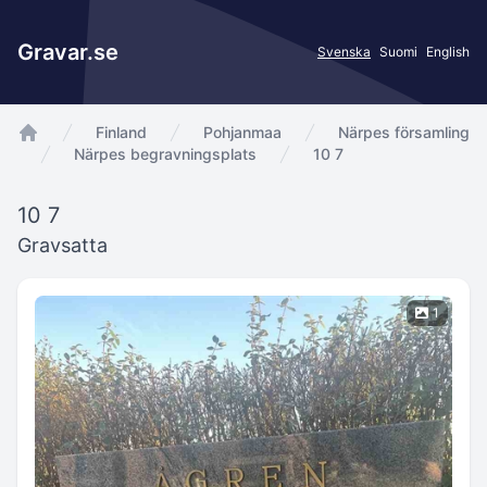
Gravar.se
Svenska
Suomi
English
Finland
Pohjanmaa
Närpes församling
app.Start
Närpes begravningsplats
10 7
10 7
Gravsatta
1