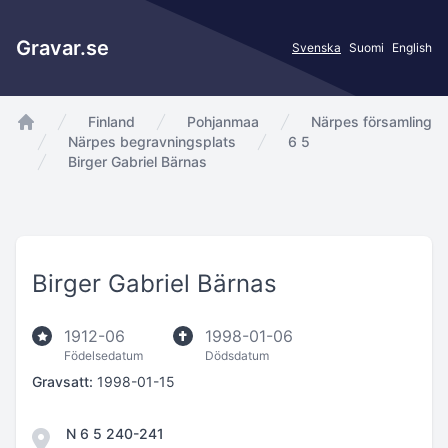
Gravar.se
Svenska
Suomi
English
Finland
Pohjanmaa
Närpes församling
app.Start
Närpes begravningsplats
6 5
Birger Gabriel Bärnas
Birger Gabriel Bärnas
1912-06
1998-01-06
Födelsedatum
Dödsdatum
Gravsatt:
1998-01-15
N 6 5 240-241