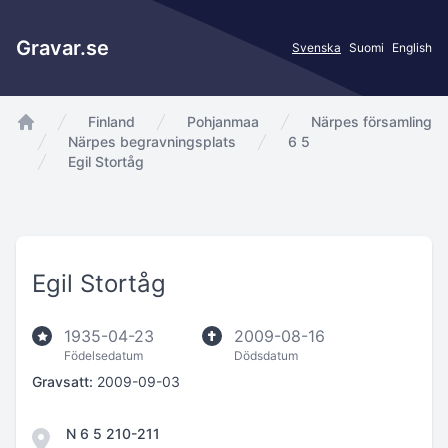
Gravar.se
Svenska
Suomi
English
Finland
Pohjanmaa
Närpes församling
app.Start
Närpes begravningsplats
6 5
Egil Stortåg
Egil Stortåg
1935-04-23
2009-08-16
Födelsedatum
Dödsdatum
Gravsatt:
2009-09-03
N 6 5 210-211