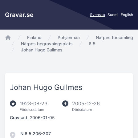
Gravar.se
Svenska
Suomi
English
Finland
Pohjanmaa
Närpes församling
app.Start
Närpes begravningsplats
6 5
Johan Hugo Gullmes
Johan Hugo Gullmes
1923-08-23
2005-12-26
Födelsedatum
Dödsdatum
Gravsatt:
2006-01-05
N 6 5 206-207