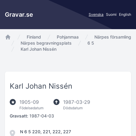
Gravar.se
Svenska
Suomi
English
Finland
Pohjanmaa
Närpes församling
app.Start
Närpes begravningsplats
6 5
Karl Johan Nissén
Karl Johan Nissén
1905-09
1987-03-29
Födelsedatum
Dödsdatum
Gravsatt:
1987-04-03
N 6 5 220, 221, 222, 227