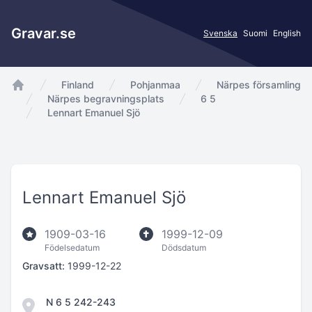
Gravar.se
Svenska
Suomi
English
Finland
Pohjanmaa
Närpes församling
app.Start
Närpes begravningsplats
6 5
Lennart Emanuel Sjö
Lennart Emanuel Sjö
1909-03-16
1999-12-09
Födelsedatum
Dödsdatum
Gravsatt:
1999-12-22
N 6 5 242-243