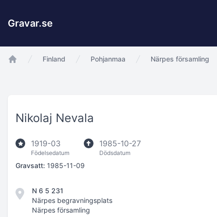
Gravar.se
Finland
Pohjanmaa
Närpes församling
app.Start
Nikolaj Nevala
1919-03
1985-10-27
Födelsedatum
Dödsdatum
Gravsatt:
1985-11-09
N 6 5 231
Närpes begravningsplats
Närpes församling