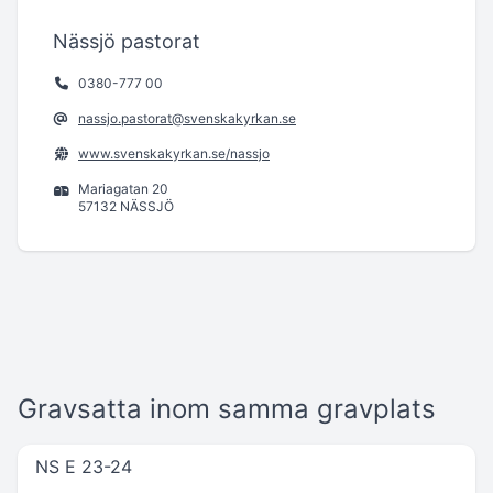
Nässjö pastorat
0380-777 00
nassjo.pastorat@svenskakyrkan.se
www.svenskakyrkan.se/nassjo
Mariagatan 20
57132 NÄSSJÖ
Gravsatta inom samma gravplats
NS E 23-24