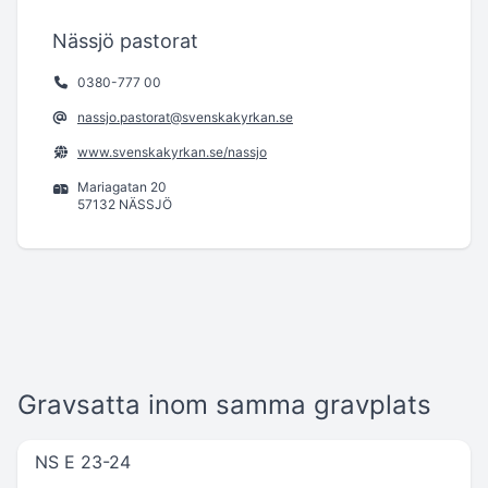
Nässjö pastorat
0380-777 00
nassjo.pastorat@svenskakyrkan.se
www.svenskakyrkan.se/nassjo
Mariagatan 20
57132 NÄSSJÖ
Gravsatta inom samma gravplats
NS E 23-24