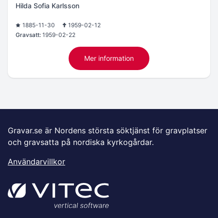
Hilda Sofia Karlsson
1885-11-30
1959-02-12
Gravsatt:
1959-02-22
Mer information
Gravar.se är Nordens största söktjänst för gravplatser
och gravsatta på nordiska kyrkogårdar.
Användarvillkor