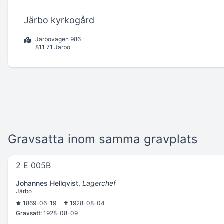
Järbo kyrkogård
Järbovägen 986
811 71 Järbo
Gravsatta inom samma gravplats
2 E 005B
Johannes Hellqvist
,
Lagerchef
Järbo
1869-06-19
1928-08-04
Gravsatt:
1928-08-09