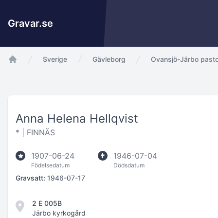
Gravar.se
Sverige
Gävleborg
Ovansjö-Järbo pasto
app.Start
Anna Helena Hellqvist
* |
FINNÄS
1907-06-24
1946-07-04
Födelsedatum
Dödsdatum
Gravsatt:
1946-07-17
2 E 005B
Järbo kyrkogård