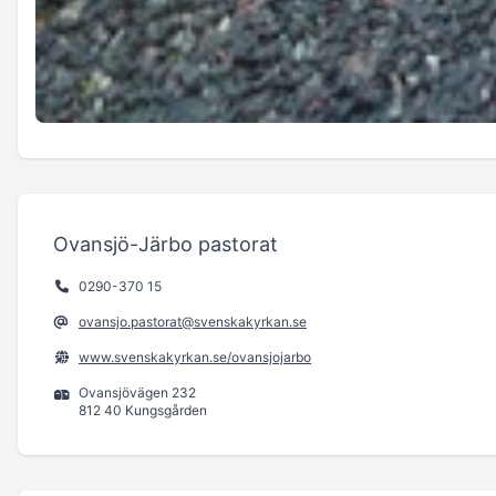
Ovansjö-Järbo pastorat
0290-370 15
ovansjo.pastorat@svenskakyrkan.se
www.svenskakyrkan.se/ovansjojarbo
Ovansjövägen 232
812 40 Kungsgården