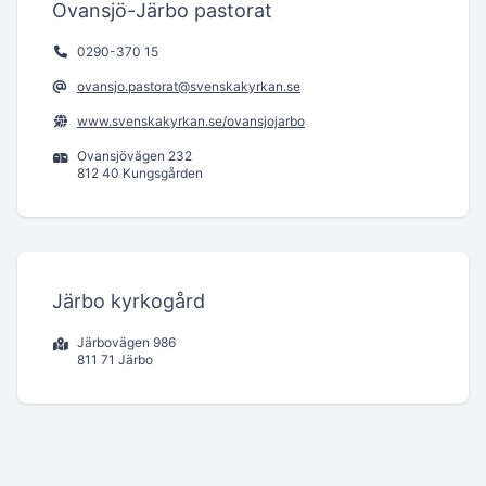
Ovansjö-Järbo pastorat
0290-370 15
ovansjo.pastorat@svenskakyrkan.se
www.svenskakyrkan.se/ovansjojarbo
Ovansjövägen 232
812 40 Kungsgården
Järbo kyrkogård
Järbovägen 986
811 71 Järbo