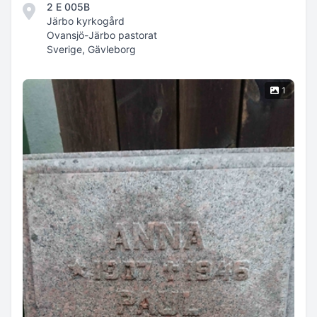
2 E 005B
Järbo kyrkogård
Ovansjö-Järbo pastorat
Sverige, Gävleborg
1