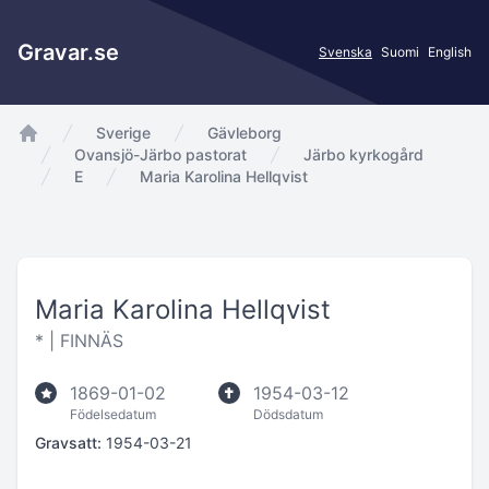
Gravar.se
Svenska
Suomi
English
Sverige
Gävleborg
app.Start
Ovansjö-Järbo pastorat
Järbo kyrkogård
E
Maria Karolina Hellqvist
Maria Karolina Hellqvist
* |
FINNÄS
1869-01-02
1954-03-12
Födelsedatum
Dödsdatum
Gravsatt:
1954-03-21