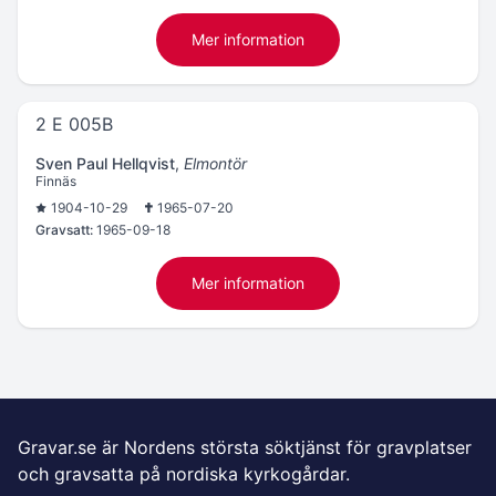
Mer information
2 E 005B
Sven Paul Hellqvist
,
Elmontör
Finnäs
1904-10-29
1965-07-20
Gravsatt:
1965-09-18
Mer information
Gravar.se är Nordens största söktjänst för gravplatser
och gravsatta på nordiska kyrkogårdar.