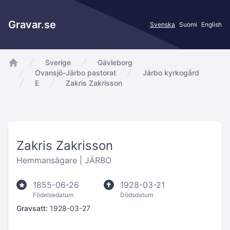
Gravar.se
Svenska
Suomi
English
Sverige
Gävleborg
app.Start
Ovansjö-Järbo pastorat
Järbo kyrkogård
E
Zakris Zakrisson
Zakris Zakrisson
Hemmansägare |
JÄRBO
1855-06-26
1928-03-21
Födelsedatum
Dödsdatum
Gravsatt:
1928-03-27