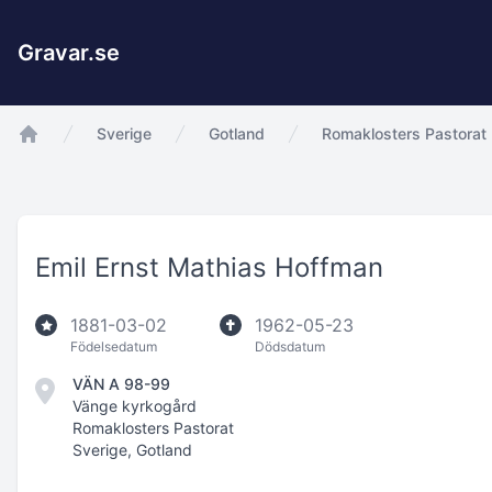
Gravar.se
Sverige
Gotland
Romaklosters Pastorat
app.Start
Emil Ernst Mathias Hoffman
1881-03-02
1962-05-23
Födelsedatum
Dödsdatum
VÄN A 98-99
Vänge kyrkogård
Romaklosters Pastorat
Sverige, Gotland