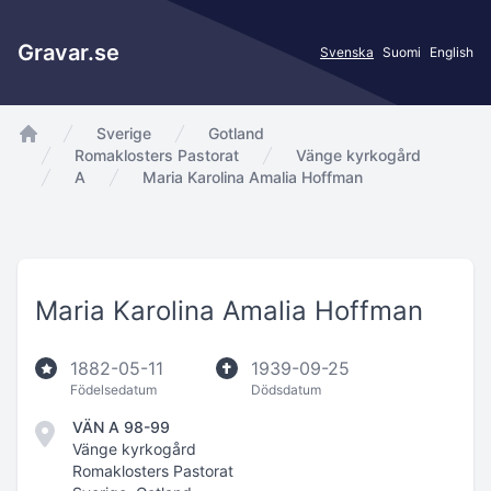
Gravar.se
Svenska
Suomi
English
Sverige
Gotland
app.Start
Romaklosters Pastorat
Vänge kyrkogård
A
Maria Karolina Amalia Hoffman
Maria Karolina Amalia Hoffman
1882-05-11
1939-09-25
Födelsedatum
Dödsdatum
VÄN A 98-99
Vänge kyrkogård
Romaklosters Pastorat