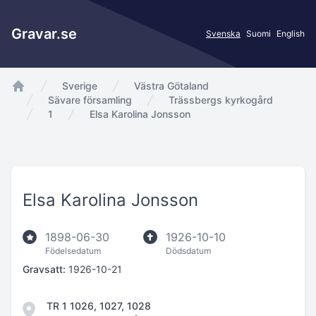
Gravar.se
Svenska
Suomi
English
Sverige
Västra Götaland
app.Start
Sävare församling
Trässbergs kyrkogård
1
Elsa Karolina Jonsson
Elsa Karolina Jonsson
1898-06-30
1926-10-10
Födelsedatum
Dödsdatum
Gravsatt:
1926-10-21
TR 1 1026, 1027, 1028