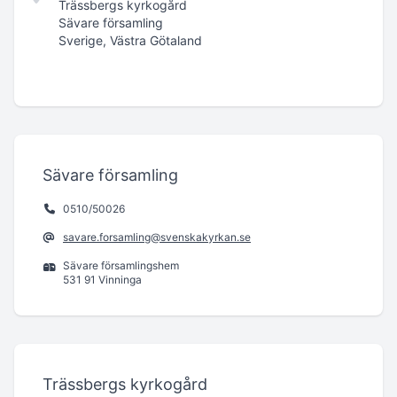
Trässbergs kyrkogård
Sävare församling
Sverige, Västra Götaland
Sävare församling
0510/50026
savare.forsamling@svenskakyrkan.se
Sävare församlingshem
531 91 Vinninga
Trässbergs kyrkogård