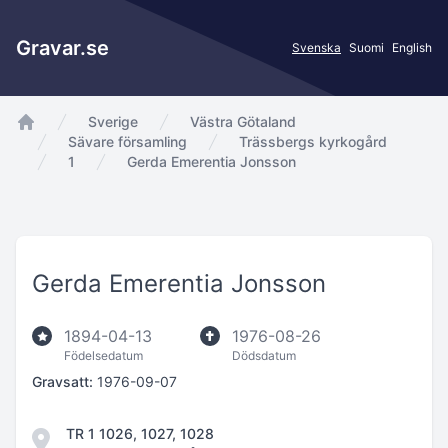
Gravar.se
Svenska
Suomi
English
Sverige
Västra Götaland
app.Start
Sävare församling
Trässbergs kyrkogård
1
Gerda Emerentia Jonsson
Gerda Emerentia Jonsson
1894-04-13
1976-08-26
Födelsedatum
Dödsdatum
Gravsatt:
1976-09-07
TR 1 1026, 1027, 1028