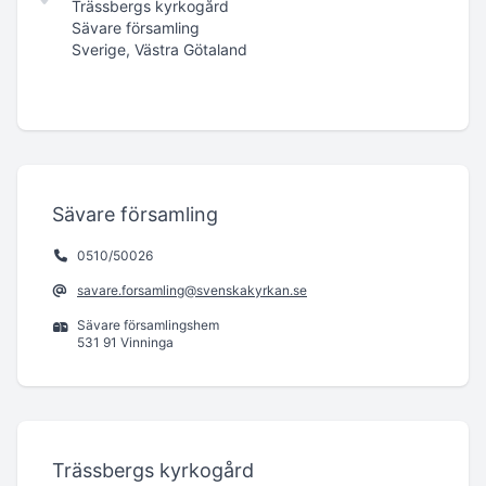
Trässbergs kyrkogård
Sävare församling
Sverige, Västra Götaland
Sävare församling
0510/50026
savare.forsamling@svenskakyrkan.se
Sävare församlingshem
531 91 Vinninga
Trässbergs kyrkogård