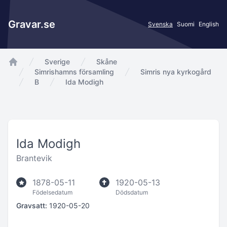
Gravar.se
Svenska
Suomi
English
Sverige
Skåne
app.Start
Simrishamns församling
Simris nya kyrkogård
B
Ida Modigh
Ida Modigh
Brantevik
1878-05-11
1920-05-13
Födelsedatum
Dödsdatum
Gravsatt:
1920-05-20