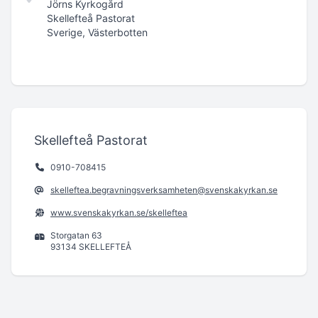
Jörns Kyrkogård
Skellefteå Pastorat
Sverige, Västerbotten
Skellefteå Pastorat
0910-708415
skelleftea.begravningsverksamheten@svenskakyrkan.se
www.svenskakyrkan.se/skelleftea
Storgatan 63
93134 SKELLEFTEÅ