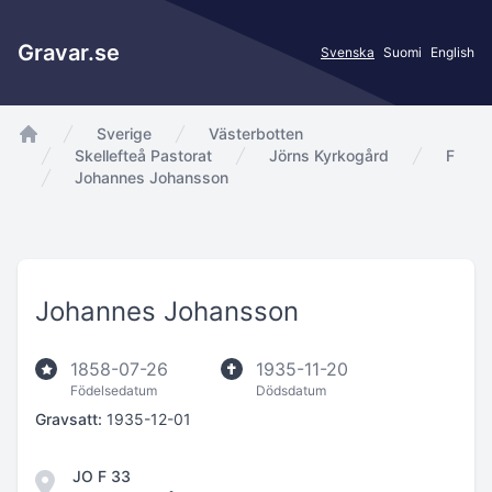
Gravar.se
Svenska
Suomi
English
Sverige
Västerbotten
app.Start
Skellefteå Pastorat
Jörns Kyrkogård
F
Johannes Johansson
Johannes Johansson
1858-07-26
1935-11-20
Födelsedatum
Dödsdatum
Gravsatt:
1935-12-01
JO F 33