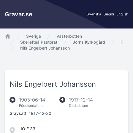
Gravar.se
Svenska
Suomi
English
Sverige
Västerbotten
app.Start
Skellefteå Pastorat
Jörns Kyrkogård
F
Nils Engelbert Johansson
Nils Engelbert Johansson
1903-06-14
1917-12-14
Födelsedatum
Dödsdatum
Gravsatt:
1917-12-30
JO F 33