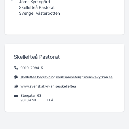
Jörns Kyrkogård
Skellefteå Pastorat
Sverige, Västerbotten
Skellefteå Pastorat
0910-708415
skelleftea.begravningsverksamheten@svenskakyrkan.se
www.svenskakyrkan.se/skelleftea
Storgatan 63
93134 SKELLEFTEÅ