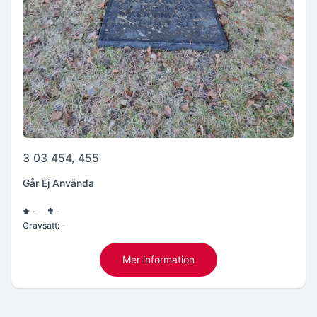
3 03 454, 455
Går Ej Använda
-
-
Gravsatt:
-
Mer information