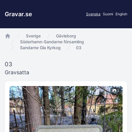
Gravar.se
Svenska
Suomi
English
Sverige
Gävleborg
app.Start
Söderhamn-Sandarne församling
Sandarne Gla Kyrkog
03
03
Gravsatta
1