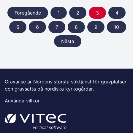
Föregående
1
2
3
4
5
6
7
8
9
10
Nästa
Gravar.se är Nordens största söktjänst för gravplatser
och gravsatta på nordiska kyrkogårdar.
Användarvillkor