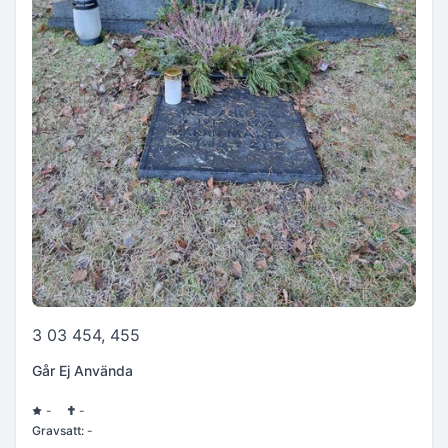
3 03 454, 455
Går Ej Använda
-
-
Gravsatt:
-