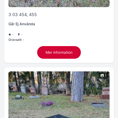
3 03 454, 455
Går Ej Använda
-
-
Gravsatt:
-
Mer information
1