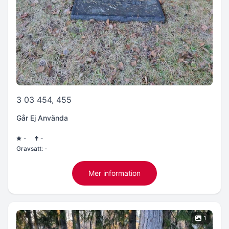
3 03 454, 455
Går Ej Använda
-
-
Gravsatt:
-
Mer information
1