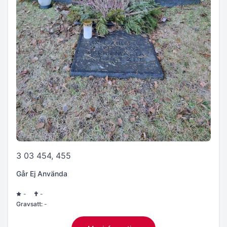
3 03 454, 455
Går Ej Använda
-
-
Gravsatt:
-