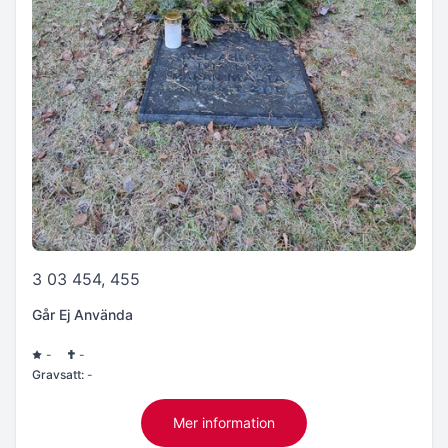
3 03 454, 455
Går Ej Använda
-
-
Gravsatt:
-
Mer information