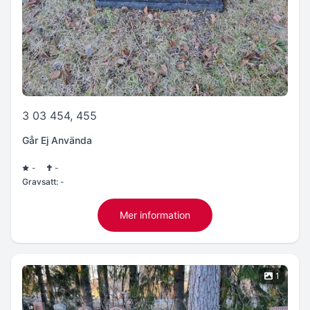
3 03 454, 455
Går Ej Använda
-
-
Gravsatt:
-
Mer information
1