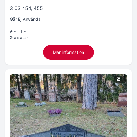
3 03 454, 455
Går Ej Använda
-
-
Gravsatt:
-
Mer information
1