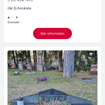
Går Ej Använda
-
-
Gravsatt:
-
Mer information
1