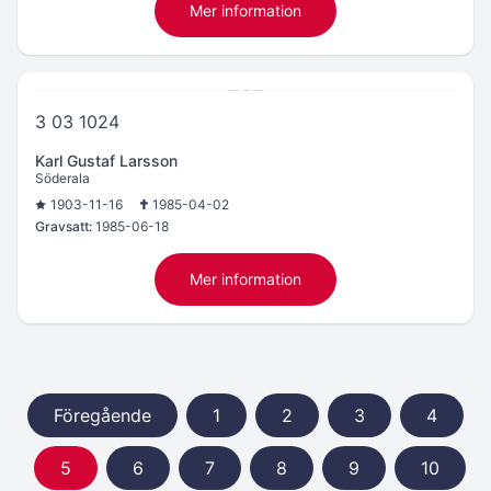
Mer information
3 03 1024
Karl Gustaf Larsson
Söderala
1903-11-16
1985-04-02
Gravsatt:
1985-06-18
Mer information
Föregående
1
2
3
4
5
6
7
8
9
10