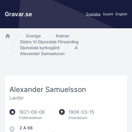
Gravar.se
Svenska
Suomi
English
Sverige
Kalmar
app.Start
Södra Vi-Djursdala Församling
Djursdala kyrkogård
A
Alexander Samuelsson
Alexander Samuelsson
Lantbr
1821-09-06
1906-03-15
Födelsedatum
Dödsdatum
2 A 68