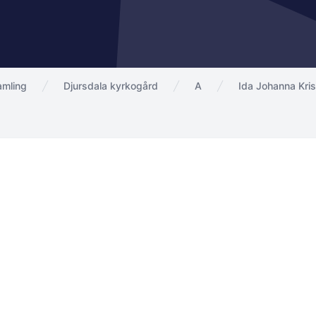
amling
Djursdala kyrkogård
A
Ida Johanna Kri