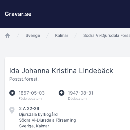
Gravar.se
Sverige
Kalmar
Södra Vi-Djursdala Förs
app.Start
Ida Johanna Kristina Lindebäck
Postst.förest.
1857-05-03
1947-08-31
Födelsedatum
Dödsdatum
2 A 22-26
Djursdala kyrkogård
Södra Vi-Djursdala Församling
Sverige, Kalmar