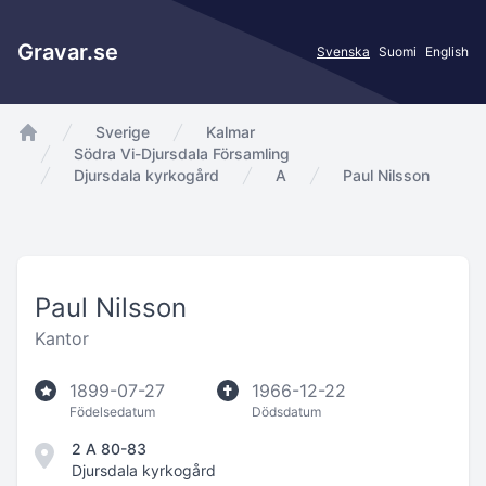
Gravar.se
Svenska
Suomi
English
Sverige
Kalmar
app.Start
Södra Vi-Djursdala Församling
Djursdala kyrkogård
A
Paul Nilsson
Paul Nilsson
Kantor
1899-07-27
1966-12-22
Födelsedatum
Dödsdatum
2 A 80-83
Djursdala kyrkogård