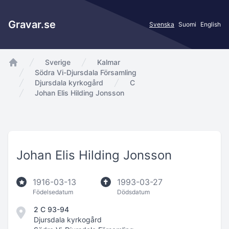
Gravar.se
Svenska
Suomi
English
Sverige
Kalmar
app.Start
Södra Vi-Djursdala Församling
Djursdala kyrkogård
C
Johan Elis Hilding Jonsson
Johan Elis Hilding Jonsson
1916-03-13
1993-03-27
Födelsedatum
Dödsdatum
2 C 93-94
Djursdala kyrkogård