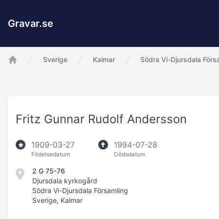
Gravar.se
Sverige
Kalmar
Södra Vi-Djursdala Förs
app.Start
Fritz Gunnar Rudolf Andersson
1909-03-27
1994-07-28
Födelsedatum
Dödsdatum
2 G 75-76
Djursdala kyrkogård
Södra Vi-Djursdala Församling
Sverige, Kalmar