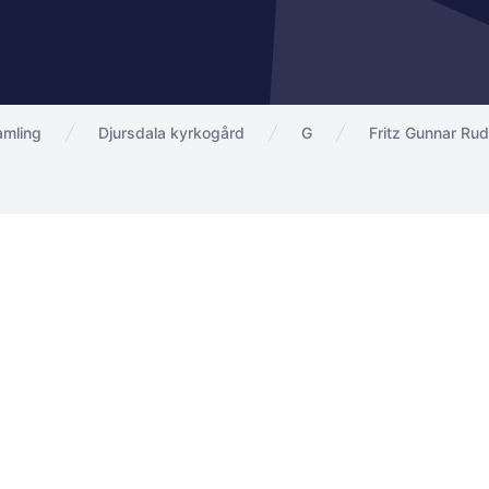
amling
Djursdala kyrkogård
G
Fritz Gunnar Ru