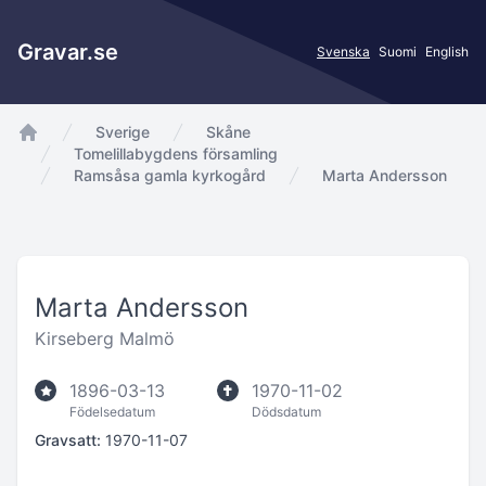
Gravar.se
Svenska
Suomi
English
Sverige
Skåne
app.Start
Tomelillabygdens församling
Ramsåsa gamla kyrkogård
Marta Andersson
Marta Andersson
Kirseberg Malmö
1896-03-13
1970-11-02
Födelsedatum
Dödsdatum
Gravsatt:
1970-11-07