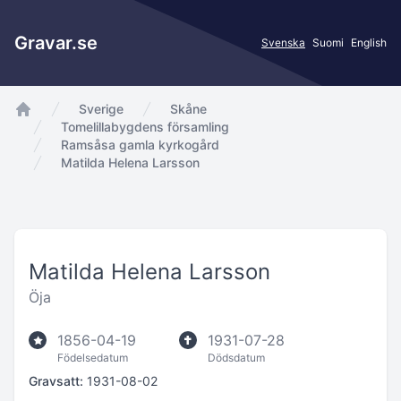
Gravar.se
Svenska
Suomi
English
Sverige
Skåne
app.Start
Tomelillabygdens församling
Ramsåsa gamla kyrkogård
Matilda Helena Larsson
Matilda Helena Larsson
Öja
1856-04-19
1931-07-28
Födelsedatum
Dödsdatum
Gravsatt:
1931-08-02