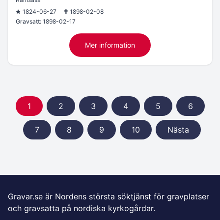
1824-06-27
1898-02-08
Gravsatt:
1898-02-17
Mer information
1
2
3
4
5
6
7
8
9
10
Nästa
Gravar.se är Nordens största söktjänst för gravplatser
och gravsatta på nordiska kyrkogårdar.