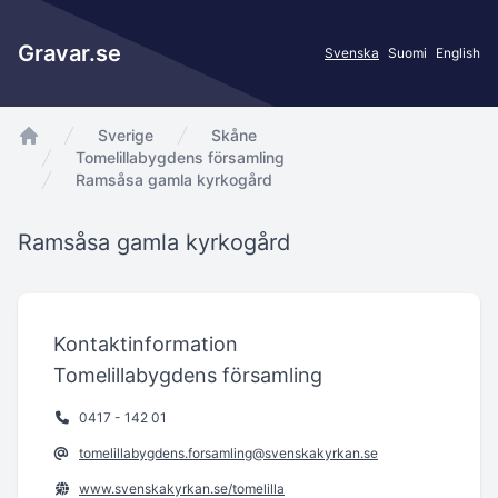
Gravar.se
Svenska
Suomi
English
Sverige
Skåne
app.Start
Tomelillabygdens församling
Ramsåsa gamla kyrkogård
Ramsåsa gamla kyrkogård
Kontaktinformation
Tomelillabygdens församling
0417 - 142 01
tomelillabygdens.forsamling@svenskakyrkan.se
www.svenskakyrkan.se/tomelilla