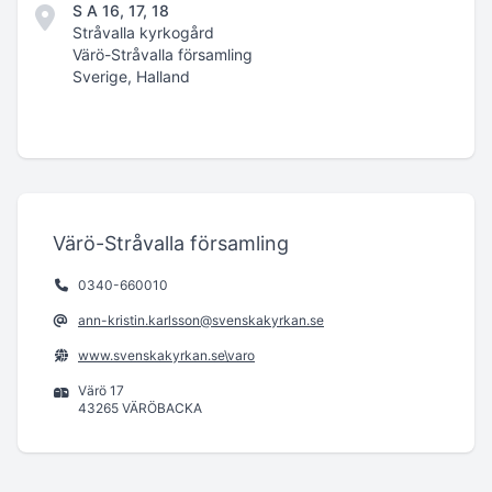
S A 16, 17, 18
Stråvalla kyrkogård
Värö-Stråvalla församling
Sverige, Halland
Värö-Stråvalla församling
0340-660010
ann-kristin.karlsson@svenskakyrkan.se
www.svenskakyrkan.se\varo
Värö 17
43265 VÄRÖBACKA