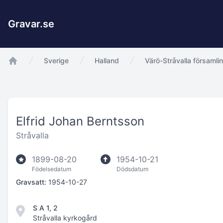
Gravar.se
Sverige
Halland
Värö-Stråvalla församli
app.Start
Elfrid Johan Berntsson
Stråvalla
1899-08-20
1954-10-21
Födelsedatum
Dödsdatum
Gravsatt:
1954-10-27
S A 1, 2
Stråvalla kyrkogård