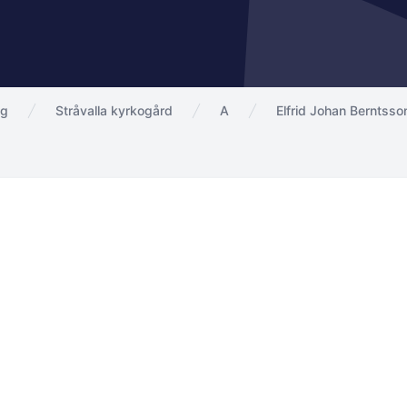
ng
Stråvalla kyrkogård
A
Elfrid Johan Berntsso