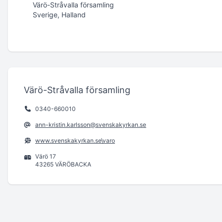
Värö-Stråvalla församling
Sverige, Halland
Värö-Stråvalla församling
0340-660010
ann-kristin.karlsson@svenskakyrkan.se
www.svenskakyrkan.se\varo
Värö 17
43265 VÄRÖBACKA