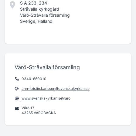
S A 233, 234
Stråvalla kyrkogård
Värö-Stråvalla församling
Sverige, Halland
Värö-Stråvalla församling
0340-660010
ann-kristin.karlsson@svenskakyrkan.se
www.svenskakyrkan.se\varo
Värö 17
43265 VÄRÖBACKA