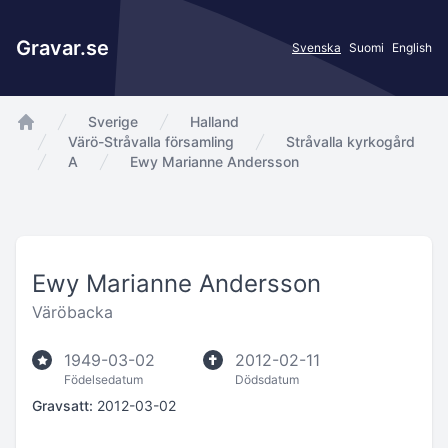
Gravar.se
Svenska
Suomi
English
Sverige
Halland
app.Start
Värö-Stråvalla församling
Stråvalla kyrkogård
A
Ewy Marianne Andersson
Ewy Marianne Andersson
Väröbacka
1949-03-02
2012-02-11
Födelsedatum
Dödsdatum
Gravsatt:
2012-03-02