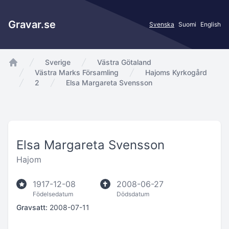
Gravar.se
Svenska
Suomi
English
Sverige
Västra Götaland
app.Start
Västra Marks Församling
Hajoms Kyrkogård
2
Elsa Margareta Svensson
Elsa Margareta Svensson
Hajom
1917-12-08
2008-06-27
Födelsedatum
Dödsdatum
Gravsatt:
2008-07-11