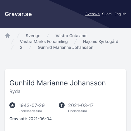
Gravar.se
Svenska
Suomi
English
Sverige
Västra Götaland
app.Start
Västra Marks Församling
Hajoms Kyrkogård
2
Gunhild Marianne Johansson
Gunhild Marianne Johansson
Rydal
1943-07-29
2021-03-17
Födelsedatum
Dödsdatum
Gravsatt:
2021-06-04