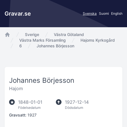
Gravar.se
Svenska
Suomi
English
Sverige
Västra Götaland
app.Start
Västra Marks Församling
Hajoms Kyrkogård
6
Johannes Börjesson
Johannes Börjesson
Hajom
1848-01-01
1927-12-14
Födelsedatum
Dödsdatum
Gravsatt:
1927