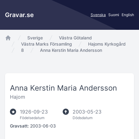
Gravar.se
Svenska
Suomi
English
Sverige
Västra Götaland
app.Start
Västra Marks Församling
Hajoms Kyrkogård
8
Anna Kerstin Maria Andersson
Anna Kerstin Maria Andersson
Hajom
1926-09-23
2003-05-23
Födelsedatum
Dödsdatum
Gravsatt:
2003-06-03